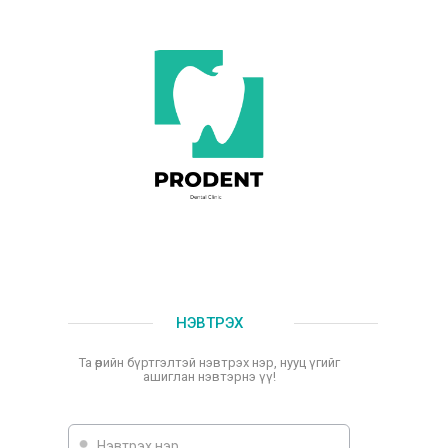
НЭВТРЭХ
Та өөрийн бүртгэлтэй нэвтрэх нэр, нууц үгийг
ашиглан нэвтэрнэ үү!